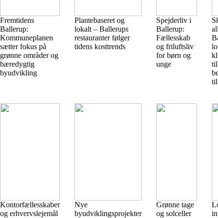
Fremtidens
Plantebaseret og
Spejderliv i
S
Ballerup:
lokalt – Ballerups
Ballerup:
al
Kommuneplanen
restauranter følger
Fællesskab
B
sætter fokus på
tidens kosttrends
og friluftsliv
lo
grønne områder og
for børn og
kl
bæredygtig
unge
ti
byudvikling
b
ti
Kontorfællesskaber
Nye
Grønne tage
L
og erhvervslejemål
byudviklingsprojekter
og solceller
in