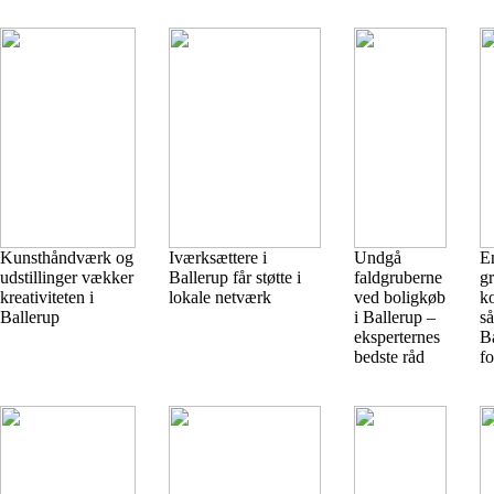
Kunsthåndværk og
Iværksættere i
Undgå
E
udstillinger vækker
Ballerup får støtte i
faldgruberne
g
kreativiteten i
lokale netværk
ved boligkøb
k
Ballerup
i Ballerup –
s
eksperternes
B
bedste råd
fo