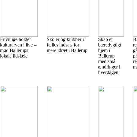
Frivillige holder
Skoler og klubber i
Skab et
B
kulturarven i live –
fælles indsats for
bæredygtigt
re
mød Ballerups
mere idræt i Ballerup
hjem i
g
lokale ildsjæle
Ballerup
p
med små
re
ændringer i
m
hverdagen