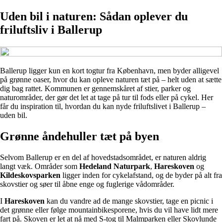
Uden bil i naturen: Sådan oplever du
friluftsliv i Ballerup
Ballerup ligger kun en kort togtur fra København, men byder alligevel
på grønne oaser, hvor du kan opleve naturen tæt på – helt uden at sætte
dig bag rattet. Kommunen er gennemskåret af stier, parker og
naturområder, der gør det let at tage på tur til fods eller på cykel. Her
får du inspiration til, hvordan du kan nyde friluftslivet i Ballerup –
uden bil.
Grønne åndehuller tæt på byen
Selvom Ballerup er en del af hovedstadsområdet, er naturen aldrig
langt væk. Områder som
Hedeland Naturpark
,
Hareskoven
og
Kildeskovsparken
ligger inden for cykelafstand, og de byder på alt fra
skovstier og søer til åbne enge og fuglerige vådområder.
I
Hareskoven
kan du vandre ad de mange skovstier, tage en picnic i
det grønne eller følge mountainbikesporene, hvis du vil have lidt mere
fart på. Skoven er let at nå med S-tog til Malmparken eller Skovlunde