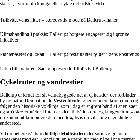
station, hvorfra du kan gå eller cykle det sidste stykke.
Tøjbytteevents hitter – bæredygtig mode på Ballerup-manér
Klimahandling i praksis: Ballerups borgere engagerer sig i grønne
initiativer
Plantebaseret og lokalt – Ballerups restauranter følger tidens kosttrends
Uden bil i naturen: Sådan oplever du friluftsliv i Ballerup
Cykelruter og vandrestier
Ballerup er kendt for sit veludbyggede net af cykelstier, der forbinder
by og natur. Den nationale
Vestvoldrute
løber gennem kommunen og
følger den historiske voldlinje, som i dag er et grønt bånd af stier, søer
og små skovområder. Ruten er ideel til både korte og længere ture – og
du kan nemt kombinere den med tog, hvis du vil starte eller slutte et
andet sted.
Vil du hellere gå, kan du følge
Mølleåstien
, der snor sig gennem
landskabet mod øst. Her får du en varieret tur med både åbne marker,