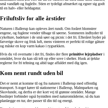
små vandløb og fugleliv. Stien er tydeligt afmærket og egner sig godt
til en halv- eller heldagstur.
Friluftsliv for alle årstider
Naturen i Ballerup kan opleves året rundt. Om foråret blomstrer
engene, og fuglene vender tilbage til søerne. Sommeren indbyder til
cykelture, badeture i de små søer og picnic i det fri. Efteråret byder på
farverige skove og frisk luft, mens vinteren er perfekt til rolige gåture
og måske en kop varm kakao i rygsækken.
Hvis du vil overnatte i det fri, findes der flere
primitive lejrpladser
i
området, hvor du kan slå telt op eller sove i shelter. Husk at tjekke
reglerne for fri teltning og altid tage affaldet med dig igen.
Kom nemt rundt uden bil
Det er nemt at komme til og fra naturen i Ballerup med offentlig
transport. S-toget kører til stationerne i Ballerup, Malmparken og
Skovlunde, og derfra er der kort vej til grønne områder. Mange
buslinjer forbinder også bymidten med naturområderne, så du kan
planlægge en tur, der passer til din tid og energi.