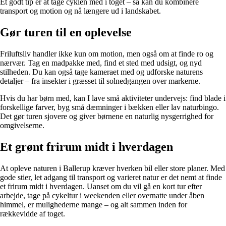
Et godt tip er at tage cyklen med i toget – så kan du kombinere
transport og motion og nå længere ud i landskabet.
Gør turen til en oplevelse
Friluftsliv handler ikke kun om motion, men også om at finde ro og
nærvær. Tag en madpakke med, find et sted med udsigt, og nyd
stilheden. Du kan også tage kameraet med og udforske naturens
detaljer – fra insekter i græsset til solnedgangen over markerne.
Hvis du har børn med, kan I lave små aktiviteter undervejs: find blade i
forskellige farver, byg små dæmninger i bækken eller lav naturbingo.
Det gør turen sjovere og giver børnene en naturlig nysgerrighed for
omgivelserne.
Et grønt frirum midt i hverdagen
At opleve naturen i Ballerup kræver hverken bil eller store planer. Med
gode stier, let adgang til transport og varieret natur er det nemt at finde
et frirum midt i hverdagen. Uanset om du vil gå en kort tur efter
arbejde, tage på cykeltur i weekenden eller overnatte under åben
himmel, er mulighederne mange – og alt sammen inden for
rækkevidde af toget.